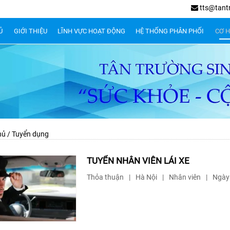
tts@tant
Ủ
GIỚI THIỆU
LĨNH VỰC HOẠT ĐỘNG
HỆ THỐNG PHÂN PHỐI
CƠ H
hủ
/
Tuyển dụng
TUYỂN NHÂN VIÊN LÁI XE
Thỏa thuận
|
Hà Nội
|
Nhân viên
|
Ngày 