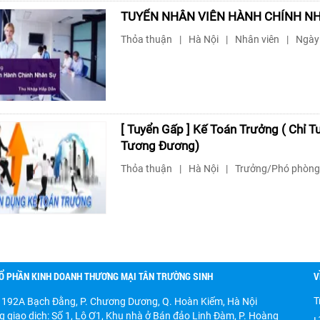
TUYỂN NHÂN VIÊN HÀNH CHÍNH N
Thỏa thuận
|
Hà Nội
|
Nhân viên
|
Ngày 
[ Tuyển Gấp ] Kế Toán Trưởng ( Chỉ T
Tương Đương)
Thỏa thuận
|
Hà Nội
|
Trưởng/Phó phòng
Ổ PHẦN KINH DOANH THƯƠNG MẠI TÂN TRƯỜNG SINH
V
T
ố 192A Bạch Đằng, P. Chương Dương, Q. Hoàn Kiếm, Hà Nội
 giao dịch:
Số 1, Lô Ơ1, Khu nhà ở Bán đảo Linh Đàm, P. Hoàng