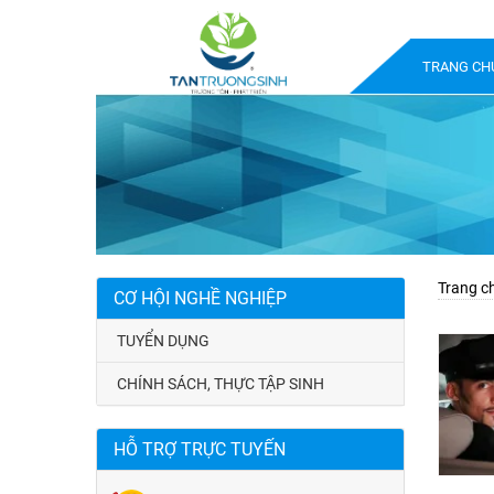
TRANG CH
Trang c
CƠ HỘI NGHỀ NGHIỆP
TUYỂN DỤNG
CHÍNH SÁCH, THỰC TẬP SINH
HỖ TRỢ TRỰC TUYẾN