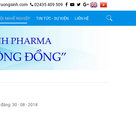
ruongsinh.com
02435 409 509
ỘI NGHỀ NGHIỆP
TIN TỨC - SỰ KIỆN
LIÊN HỆ
đăng: 30 - 08 - 2018